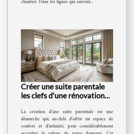
chantier. Dans les lignes qui suivent,...
Créer une suite parentale
les clefs d'une rénovation
réussie pour ajouter de la
La création d'une suite parentale est une
valeur à votre maison
démarche qui, au-delà d'offrir un espace de
confort et d'intimité, peut considérablement
accroître la valeur de votre demeure. Cet