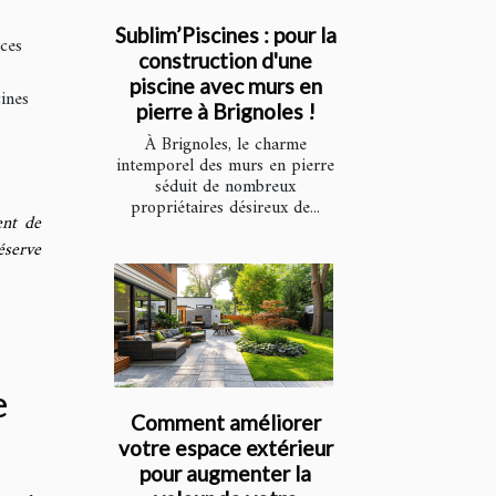
Sublim’Piscines : pour la
 ces
construction d'une
piscine avec murs en
cines
pierre à Brignoles !
À Brignoles, le charme
intemporel des murs en pierre
séduit de nombreux
propriétaires désireux de...
ent de
éserve
e
Comment améliorer
votre espace extérieur
pour augmenter la