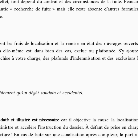
ffet, tout dépend du contrat et des circonstances de la fuite. Beauc
ntie « recherche de fuite » mais elle reste absente d’autres formules
e.
nt les frais de localisation et la remise en état des ouvrages ouvert
ion elle-même est, dans bien des cas, exclue ou plafonnée. S'y ajoute
chise à votre charge, des plafonds d'indemnisation et des exclusions l
blement qu'un dégât soudain et accidentel.
daté et illustré est nécessaire
car il objective la cause, la localisatio
 sinistre et accélère l'instruction du dossier. À défaut de prise en char
acture ! En cas de fuite sur une canalisation après compteur, la part «