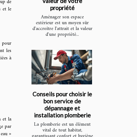
valeur de votre
oup de
propriété
 et le
Aménager son espace
extérieur est un moyen sûr
d'accroître l'attrait et la valeur
d'une propriété...
s pour
nt les
iées à
Conseils pour choisir le
bon service de
dépannage et
installation plomberie
n et la
La plomberie est un élément
ge par
vital de tout habitat,
 eau »
garantissant confort et hygiène