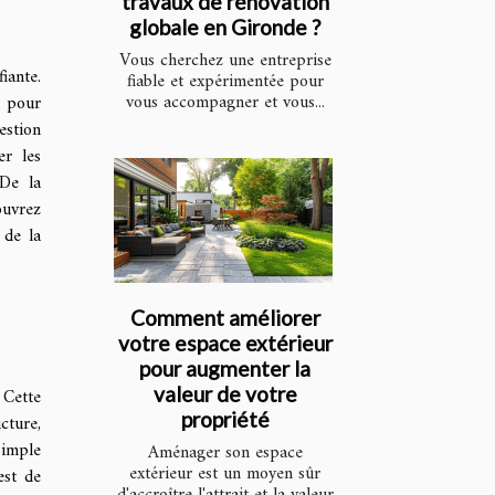
travaux de rénovation
globale en Gironde ?
Vous cherchez une entreprise
iante.
fiable et expérimentée pour
vous accompagner et vous...
s pour
estion
er les
 De la
ouvrez
 de la
Comment améliorer
votre espace extérieur
pour augmenter la
valeur de votre
 Cette
propriété
cture,
simple
Aménager son espace
extérieur est un moyen sûr
est de
d'accroître l'attrait et la valeur