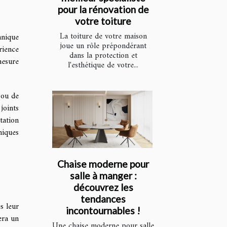
pour la rénovation de
votre toiture
La toiture de votre maison
hnique
joue un rôle prépondérant
rience
dans la protection et
mesure
l'esthétique de votre...
 ou de
joints
tation
niques
Chaise moderne pour
salle à manger :
découvrez les
tendances
s leur
incontournables !
era un
Une chaise moderne pour salle