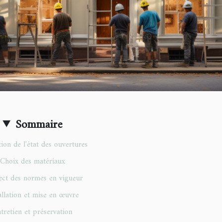
Sommaire
ion de l'état des ouvertures
Choix des matériaux
ct des normes en vigueur
allation et mise en œuvre
tretien et préservation