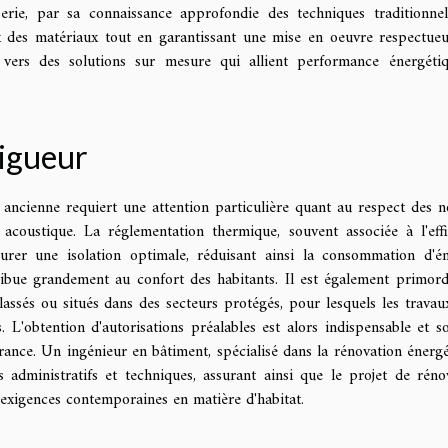
rie, par sa connaissance approfondie des techniques traditionnel
x des matériaux tout en garantissant une mise en oeuvre respectue
 vers des solutions sur mesure qui allient performance énergéti
vigueur
 ancienne requiert une attention particulière quant au respect des 
coustique. La réglementation thermique, souvent associée à l'effi
surer une isolation optimale, réduisant ainsi la consommation d'én
tribue grandement au confort des habitants. Il est également primord
lassés ou situés dans des secteurs protégés, pour lesquels les travau
. L'obtention d'autorisations préalables est alors indispensable et s
rance. Un ingénieur en bâtiment, spécialisé dans la rénovation énergé
 administratifs et techniques, assurant ainsi que le projet de réno
es exigences contemporaines en matière d'habitat.