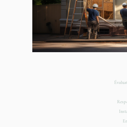
Évaluat
Respe
Inst
En