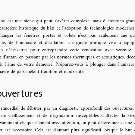
son est une tâche qui peut s'avérer complexe, mais ô combien gratif
caractère historique du bâti et l'adoption de technologies moderne
 Changer les fenêtres, portes et volets n'est pas seulement une qu
ité, de luminosité et d'isolation. Ce guide pratique vise à équip
nces nécessaires pour entreprendre cette rénovation avec sérénité.
t d'antan, en passant par les normes thermiques et acoustiques, déc
r l'âme de votre demeure. Préparez-vous à plonger dans l'univers
havre de paix mêlant tradition et modernité.
 ouvertures
 primordial de débuter par un diagnostic approfondi des ouvertures.
e vieillissement et de dégradation susceptibles d'affecter la stru
En examinant chaque élément avec attention, on peut déterminer si une 
 est nécessaire. Cela est d'autant plus significatif lorsque le but 