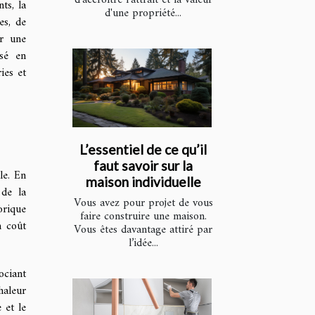
ts, la
d'une propriété...
es, de
er une
isé en
ies et
L’essentiel de ce qu’il
faut savoir sur la
le. En
maison individuelle
 de la
Vous avez pour projet de vous
orique
faire construire une maison.
n coût
Vous êtes davantage attiré par
l’idée...
ociant
haleur
 et le