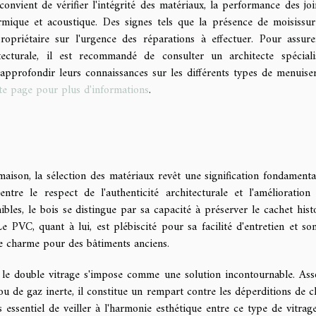
onvient de vérifier l'intégrité des matériaux, la performance des join
thermique et acoustique. Des signes tels que la présence de moisissur
propriétaire sur l'urgence des réparations à effectuer. Pour assur
itecturale, il est recommandé de consulter un architecte spécial
approfondir leurs connaissances sur les différents types de menuiser
te page pour plus d'informations
.
maison, la sélection des matériaux revêt une signification fondamenta
entre le respect de l'authenticité architecturale et l'amélioration
bles, le bois se distingue par sa capacité à préserver le cachet hist
Le PVC, quant à lui, est plébiscité pour sa facilité d'entretien et so
de charme pour des bâtiments anciens.
, le double vitrage s'impose comme une solution incontournable. Ass
u de gaz inerte, il constitue un rempart contre les déperditions de c
s essentiel de veiller à l'harmonie esthétique entre ce type de vitrage