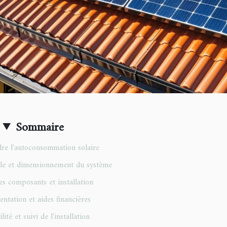
Sommaire
e l'autoconsommation solaire
le et dimensionnement du système
s composants et installation
ntation et aides financières
lité et suivi de l'installation