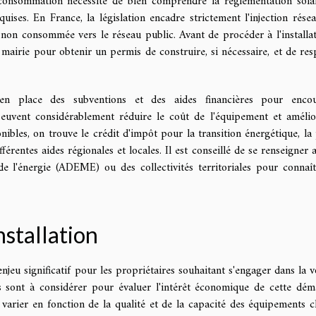
oconsommation nécessite de bien comprendre la réglementation sola
uises. En France, la législation encadre strictement l'injection résea
té non consommée vers le réseau public. Avant de procéder à l'installati
 mairie pour obtenir un permis de construire, si nécessaire, et de res
 en place des subventions et des aides financières pour enco
peuvent considérablement réduire le coût de l'équipement et amélio
onibles, on trouve le crédit d'impôt pour la transition énergétique, la
rentes aides régionales et locales. Il est conseillé de se renseigner 
e l'énergie (ADEME) ou des collectivités territoriales pour connaît
installation
njeu significatif pour les propriétaires souhaitant s'engager dans la v
s sont à considérer pour évaluer l'intérêt économique de cette dém
t varier en fonction de la qualité et de la capacité des équipements ch