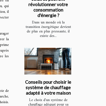
ire en
révolutionner votre
u, qui
consommation
on, il
d'énergie ?
pecter
Dans un monde où la
transition énergétique devient
de plus en plus pressante, il
urager
existe des...
rer la
 prime
auprès
re les
Conseils pour choisir le
système de chauffage
oie de
adapté à votre maison
arche,
Le choix d'un système de
oisis.
chauffage adéquat pour sa