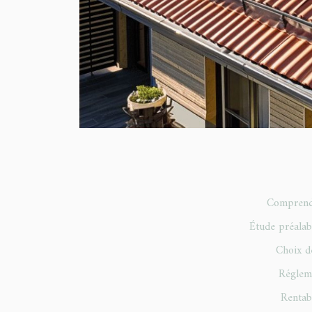
Comprendr
Étude préalab
Choix de
Régleme
Rentabi