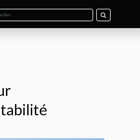
ur
abilité