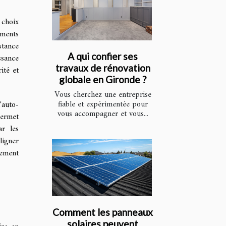
 choix
éments
stance
A qui confier ses
ssance
travaux de rénovation
ité et
globale en Gironde ?
Vous cherchez une entreprise
fiable et expérimentée pour
'auto-
vous accompagner et vous...
permet
ar les
ligner
dement
Comment les panneaux
solaires peuvent