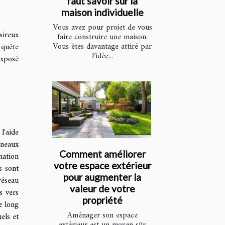
faut savoir sur la
maison individuelle
Vous avez pour projet de vous
sireux
faire construire une maison.
Vous êtes davantage attiré par
quête
l’idée...
exposé
l'aide
nneaux
Comment améliorer
mation
votre espace extérieur
s sont
pour augmenter la
réseau
valeur de votre
s vers
propriété
e long
Aménager son espace
els et
extérieur est un moyen sûr